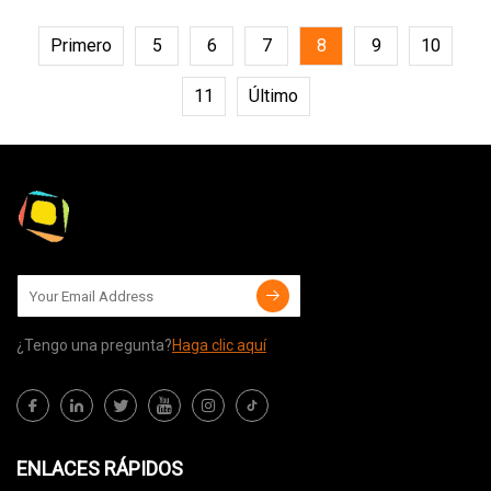
Primero
5
6
7
8
9
10
11
Último
¿Tengo una pregunta?
Haga clic aquí
ENLACES RÁPIDOS