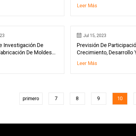
Por Inyección Garner
Leer Más
023
Jul 15, 2023
e Investigación De
Previsión De Participació
abricación De Moldes
Crecimiento, Desarrollo 
inación Automotriz
Demanda De La Industria
Leer Más
Mercado De Fundición D
Aluminio Hasta 2029
primero
7
8
9
10