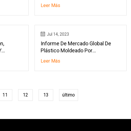
Leer Más
Jul 14, 2023
n,
Informe De Mercado Global De
Y
Plástico Moldeado Por
 Del
Microinyección 2023
Leer Más
e
11
12
13
último