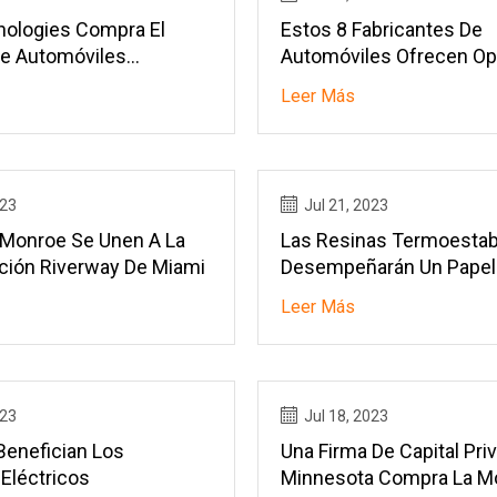
ologies Compra El
Estos 8 Fabricantes De
e Automóviles
Automóviles Ofrecen O
Interiores De Cuero Veg
Leer Más
023
Jul 21, 2023
 Monroe Se Unen A La
Las Resinas Termoestab
ición Riverway De Miami
Desempeñarán Un Papel 
El Aligeramiento De Vehí
Leer Más
023
Jul 18, 2023
enefician Los
Una Firma De Capital Pri
Eléctricos
Minnesota Compra La M