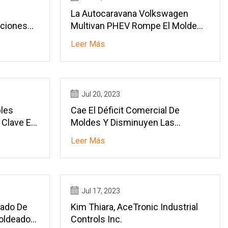
La Autocaravana Volkswagen
pciones
Multivan PHEV Rompe El Molde
ano
De Las Casas Rodantes De
Leer Más
California
Jul 20, 2023
les
Cae El Déficit Comercial De
Clave En
Moldes Y Disminuyen Las
culos
Importaciones De China
Leer Más
Jul 17, 2023
vado De
Kim Thiara, AceTronic Industrial
oldeadora
Controls Inc.