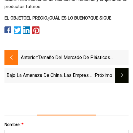
productos futuros.
EL OBJETO
EL PRECIO
¿CUÁL ES LO BUENO?
QUE SIGUE
Anterior:
Tamaño Del Mercado De Plásticos
Moldeados Por Soplado, Participación,
Tendencias Para 2023 Estadísticas
Bajo La Amenaza De China, Las Empresas
:próximo
Comerciales Y Metodología De
De Taiwán Giran Hacia La Fabricación De
Investigación Actualizadas
Defensa: NPR
Nombre:
*