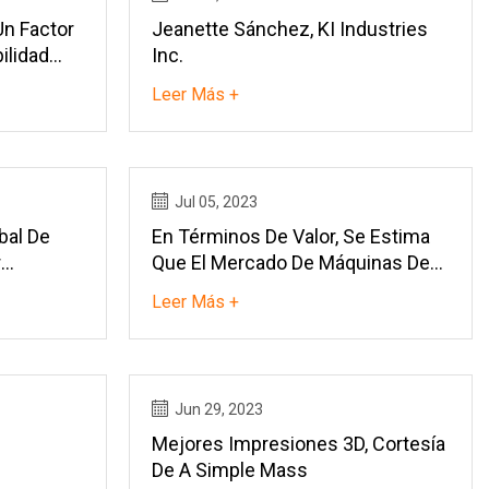
Un Factor
Jeanette Sánchez, KI Industries
ilidad
Inc.
Leer Más +
Jul 05, 2023
bal De
En Términos De Valor, Se Estima
r
Que El Mercado De Máquinas De
Moldeo Por Inyección De Plástico
Leer Más +
Crecerá De 9.500 Millones De
Dólares En 2022 A 11.600 Millones
De Dólares En 2028, Con Una Tasa
Compuesta Anual Del 3,4%.
Jun 29, 2023
Mejores Impresiones 3D, Cortesía
De A Simple Mass