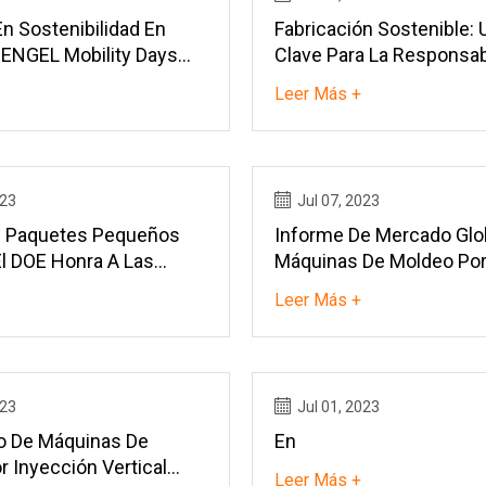
n Sostenibilidad En
Fabricación Sostenible: 
 ENGEL Mobility Days
Clave Para La Responsab
Medioambiental
Leer Más +
023
Jul 07, 2023
n Paquetes Pequeños
Informe De Mercado Glo
El DOE Honra A Las
Máquinas De Moldeo Po
 Empresas
Inyección 2023
Leer Más +
023
Jul 01, 2023
o De Máquinas De
En
 Inyección Vertical
Leer Más +