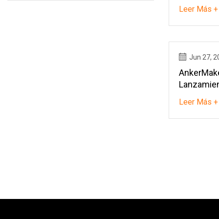
Crecerá A
Leer Más +
Anual Del 
De Pronós
Estudio 
Jun 27, 2
AnkerMake
Lanzamien
Para 'one
Leer Más +