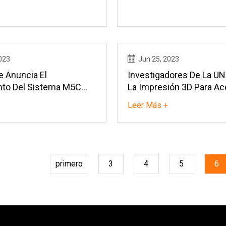
 Una Tasa Compuesta
4,3% Durante El Período
tico De 2023 A 2031:
TMR
023
Jun 25, 2023
 Anuncia El
Investigadores De La UNB
to Del Sistema M5C
La Impresión 3D Para Ace
Construcción Naval
Leer Más +
primero
3
4
5
6