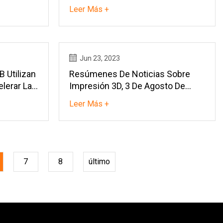
Leer Más +
Jun 23, 2023
 Utilizan
Resúmenes De Noticias Sobre
lerar La
Impresión 3D, 3 De Agosto De
2023: Poliuretanos, Prototipo De
Leer Más +
Cuadro De Bicicleta Y Más
7
8
último