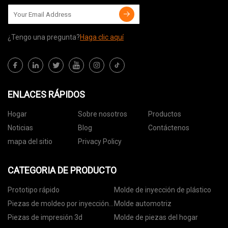
¿Tengo una pregunta?
Haga clic aquí
ENLACES RÁPIDOS
Hogar
Sobre nosotros
Productos
Noticias
Blog
Contáctenos
mapa del sitio
Privacy Policy
CATEGORIA DE PRODUCTO
Prototipo rápido
Molde de inyección de plástico
Piezas de moldeo por inyección
Molde automotriz
de plástico
Piezas de impresión 3d
Molde de piezas del hogar