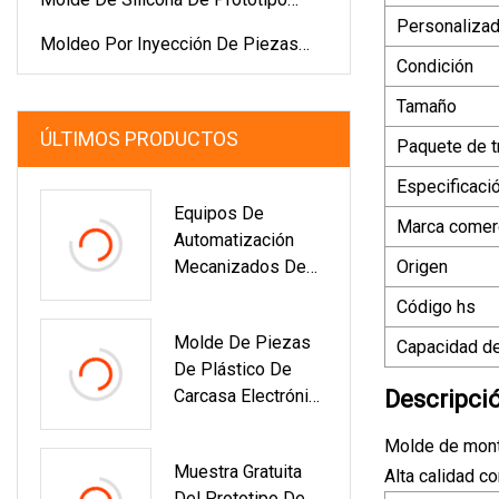
Personaliza
Rápido
Moldeo Por Inyección De Piezas
Condición
Para El Hogar
Tamaño
ÚLTIMOS PRODUCTOS
Paquete de t
Especificaci
Equipos De
Marca comerc
Automatización
Mecanizados De
Origen
Fresado De Metal
Código hs
CNC Fabricados A
Molde De Piezas
Medida En
Capacidad de
De Plástico De
Shenzhen/prototip
Carcasa Electrónica
Descripci
O Rápido De Acero
De Moldeo Por
Inoxidable Para
Molde de mont
Inyección De Caja
Electrónica
Muestra Gratuita
De Teléfono Móvil
Alta calidad c
Industrial
Del Prototipo De