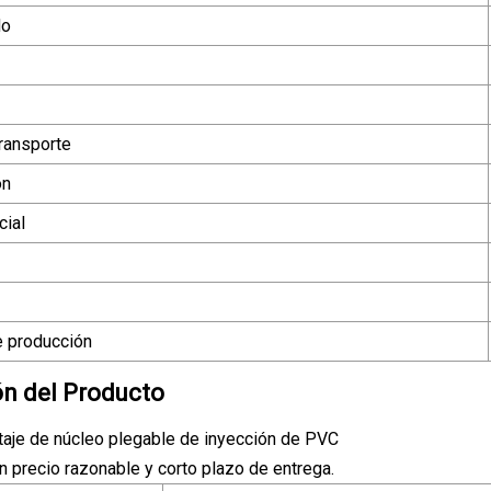
do
ransporte
ón
ial
 producción
ón del Producto
aje de núcleo plegable de inyección de PVC
on precio razonable y corto plazo de entrega.