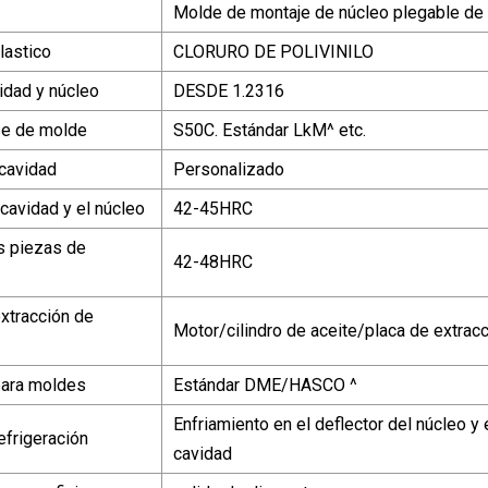
Molde de montaje de núcleo plegable de
lastico
CLORURO DE POLIVINILO
idad y núcleo
DESDE 1.2316
se de molde
S50C. Estándar LkM^ etc.
cavidad
Personalizado
cavidad y el núcleo
42-45HRC
s piezas de
42-48HRC
xtracción de
Motor/cilindro de aceite/placa de extracc
para moldes
Estándar DME/HASCO ^
Enfriamiento en el deflector del núcleo y 
efrigeración
cavidad