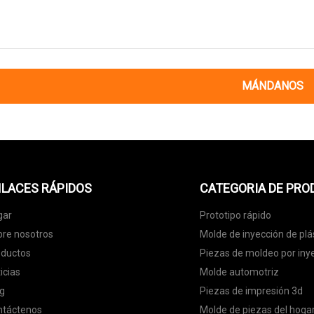
MÁNDANOS
LACES RÁPIDOS
CATEGORIA DE PR
gar
Prototipo rápido
re nosotros
Molde de inyección de plá
oductos
Piezas de moldeo por inye
icias
Molde automotriz
g
Piezas de impresión 3d
ntáctenos
Molde de piezas del hoga