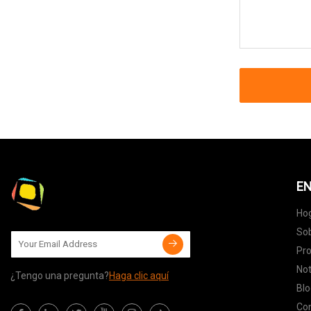
EN
Ho
Sob
Pr
Not
¿Tengo una pregunta?
Haga clic aquí
Blo
Co