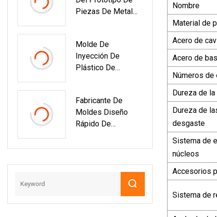
De
Nombre
Piezas De Metal
TPE/PC/silicona
Que Trabaja A
Material de p
Máquina CNC De
Acero de cav
Molde De
Fabricación
Inyección De
Profesional
Acero de ba
Plástico De
Números de 
Precisión Para
Componentes De
Dureza de la 
Fabricante De
Dispositivos
Dureza de la
Moldes Diseño
Médicos
desgaste
Rápido De
Prototipos Molde
Sistema de e
De Carcasa De Caja
núcleos
De TV De Inyección
De Plástico
Accesorios 
Sistema de r