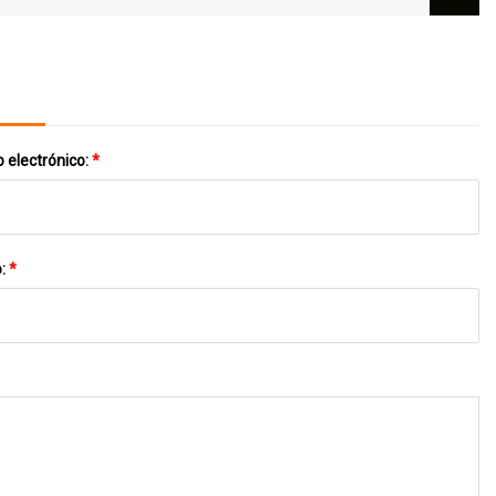
De Nailon Mecanizado CNC Prototipo Rápido
De Plástico SLA
 electrónico:
*
o:
*