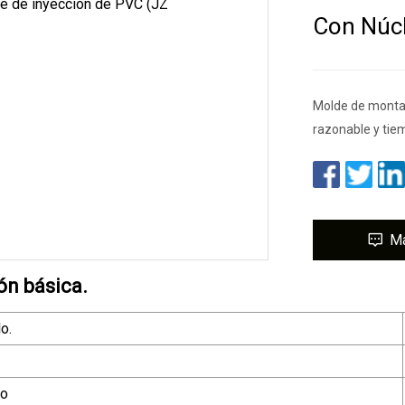
Con Núcl
Molde de montaj
razonable y tie
M
ón básica.
o.
co