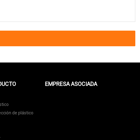
ODUCTO
EMPRESA ASOCIADA
stico
cción de plástico
r