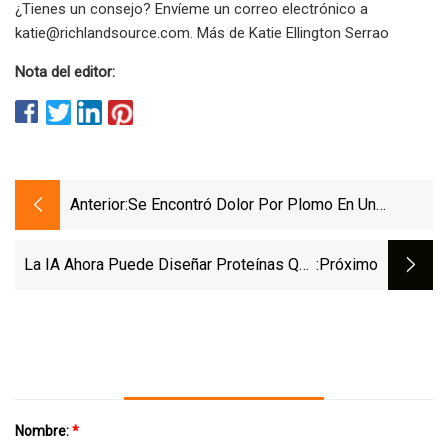
¿Tienes un consejo? Envíeme un correo electrónico a
katie@richlandsource.com
. Más de Katie Ellington Serrao
Nota del editor:
Anterior:
Se Encontró Dolor Por Plomo En Un
Complejo De Apartamentos De CT. ¿Quién
Tiene La Culpa?
La IA Ahora Puede Diseñar Proteínas Que
:próximo
Se Comportan Como 'transistores'
Biológicos
Nombre:
*